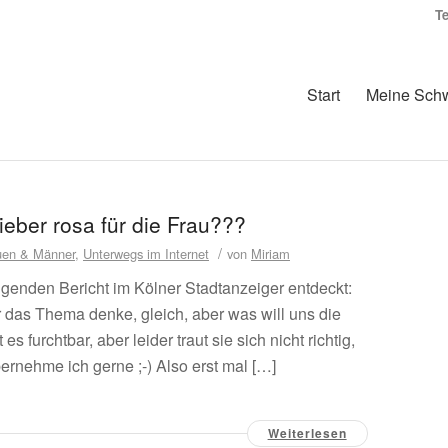
T
Start
Meine Sch
lieber rosa für die Frau???
/
uen & Männer
,
Unterwegs im Internet
von
Miriam
lgenden Bericht im Kölner Stadtanzeiger entdeckt:
 das Thema denke, gleich, aber was will uns die
s furchtbar, aber leider traut sie sich nicht richtig,
ernehme ich gerne ;-) Also erst mal […]
Weiterlesen